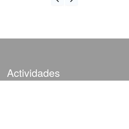
Actividades
Explora San Miguel de Allende con nuestros exclusivos tours
guiados (inglés o español, costo extra), cuatrimoto, cabalgata,
vuelo en globo, visita a la zona arqueológica Cañada de la
Virgen, birdwatching, paseos de arte y actividades wellness.
¡Agenda con anticipación para una experiencia única!
RESERVAR